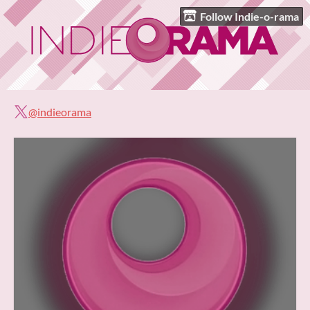
Follow Indie-o-rama
@indieorama